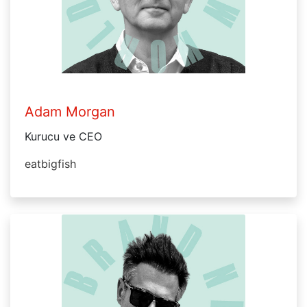
Adam Morgan
Kurucu ve CEO
eatbigfish