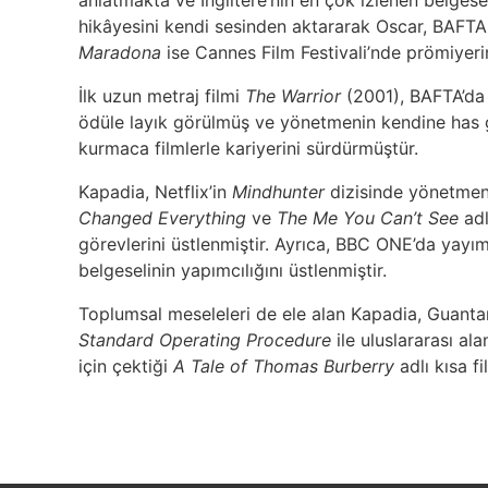
anlatmakta ve İngiltere’nin en çok izlenen belgese
hikâyesini kendi sesinden aktararak Oscar, BAFTA 
Maradona
ise Cannes Film Festivali’nde prömiyeri
İlk uzun metraj filmi
The Warrior
(2001), BAFTA’da E
ödüle layık görülmüş ve yönetmenin kendine has g
kurmaca filmlerle kariyerini sürdürmüştür.
Kapadia, Netflix’in
Mindhunter
dizisinde yönetmen
Changed Everything
ve
The Me You Can’t See
adl
görevlerini üstlenmiştir. Ayrıca, BBC ONE’da yay
belgeselinin yapımcılığını üstlenmiştir.
Toplumsal meseleleri de ele alan Kapadia, Guantana
Standard Operating Procedure
ile uluslararası al
için çektiği
A Tale of Thomas Burberry
adlı kısa f