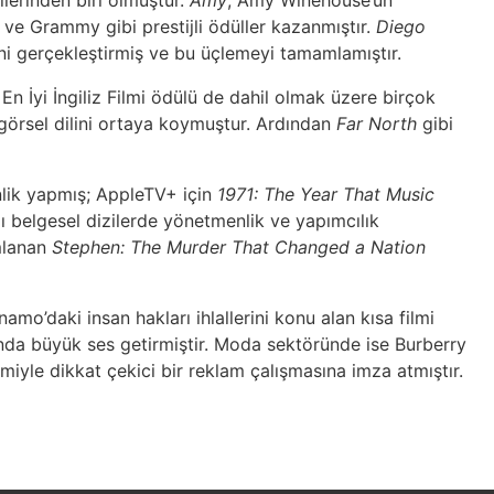
llerinden biri olmuştur.
Amy
, Amy Winehouse’un
ve Grammy gibi prestijli ödüller kazanmıştır.
Diego
ni gerçekleştirmiş ve bu üçlemeyi tamamlamıştır.
n İyi İngiliz Filmi ödülü de dahil olmak üzere birçok
örsel dilini ortaya koymuştur. Ardından
Far North
gibi
lik yapmış; AppleTV+ için
1971: The Year That Music
ı belgesel dizilerde yönetmenlik ve yapımcılık
ımlanan
Stephen: The Murder That Changed a Nation
mo’daki insan hakları ihlallerini konu alan kısa filmi
anda büyük ses getirmiştir. Moda sektöründe ise Burberry
ilmiyle dikkat çekici bir reklam çalışmasına imza atmıştır.