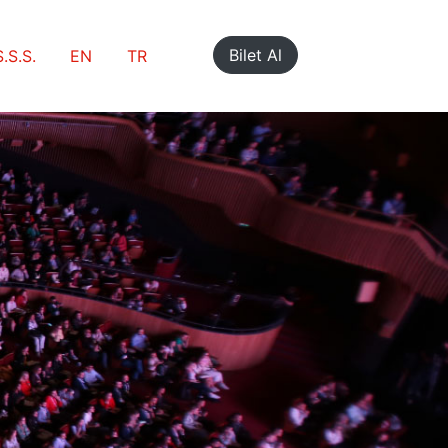
Bilet Al
S.S.S.
EN
TR