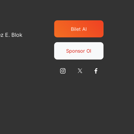
Bilet Al
z E. Blok
Sponsor Ol