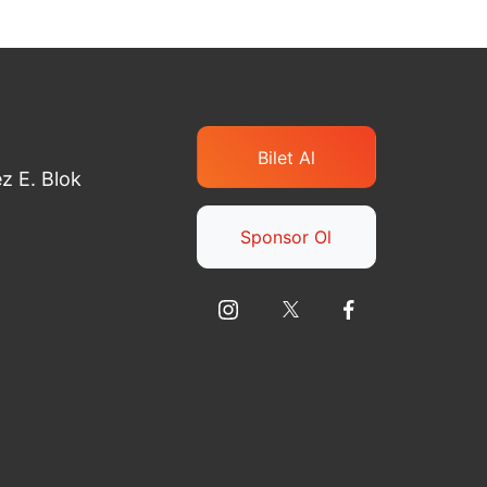
Bilet Al
z E. Blok
Sponsor Ol