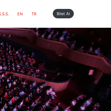
Bilet Al
S.S.S.
EN
TR