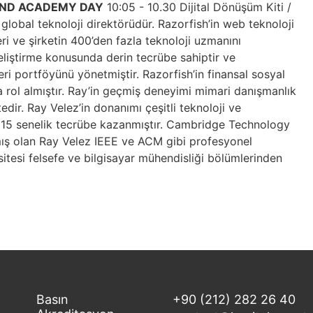
RAND ACADEMY DAY
10:05 - 10.30 Dijital Dönüşüm Kiti /
global teknoloji direktörüdür. Razorfish’in web teknoloji
ri ve şirketin 400’den fazla teknoloji uzmanını
eliştirme konusunda derin tecrübe sahiptir ve
ri portföyünü yönetmiştir. Razorfish’in finansal sosyal
a rol almıştır. Ray’in geçmiş deneyimi mimari danışmanlık
tedir. Ray Velez’in donanımı çeşitli teknoloji ve
de 15 senelik tecrübe kazanmıştır. Cambridge Technology
mış olan Ray Velez IEEE ve ACM gibi profesyonel
itesi felsefe ve bilgisayar mühendisliği bölümlerinden
Basın
+90 (212) 282 26 40