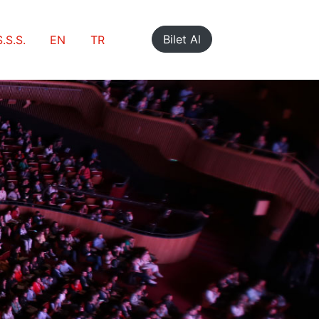
Bilet Al
S.S.S.
EN
TR