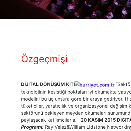
Özgeçmişi
DİJİTAL DÖNÜŞÜM KİTİ
“Sektö
teknolojinin kesiştiği noktaları iyi okumakta yatıyo
modelini bu üç unsura göre bir araya getiriyor. His
tüketiciler, yaratıcılık ve organizasyonel değişim 
sektörünü bekleyen meydan okumaları sunumunda 
paylaşacak katılımcılarla.
20 KASIM 2015 DIGI
Programı:
Ray Velez&William Lidstone Networking