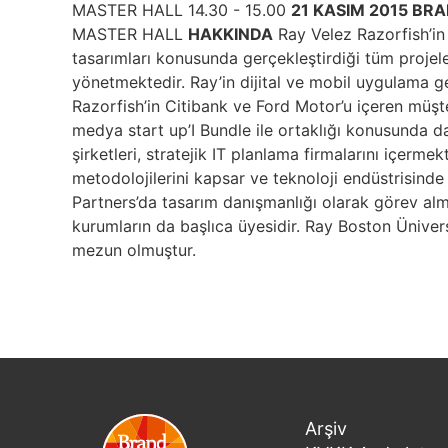
MASTER HALL 14.30 - 15.00
21 KASIM 2015 B
MASTER HALL
HAKKINDA
Ray Velez Razorfish’in 
tasarımları konusunda gerçekleştirdiği tüm projele
yönetmektedir. Ray’in dijital ve mobil uygulama g
Razorfish’in Citibank ve Ford Motor’u içeren müşte
medya start up’I Bundle ile ortaklığı konusunda d
şirketleri, stratejik IT planlama firmalarını içermek
metodolojilerini kapsar ve teknoloji endüstrisin
Partners’da tasarım danışmanlığı olarak görev al
kurumların da başlıca üyesidir. Ray Boston Ünivers
mezun olmuştur.
Arşiv