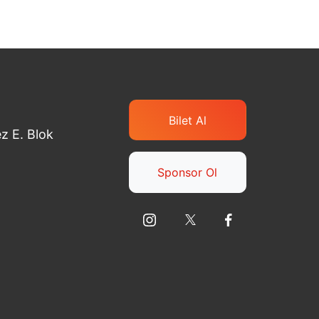
Bilet Al
z E. Blok
Sponsor Ol