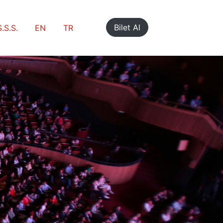
Bilet Al
S.S.S.
EN
TR