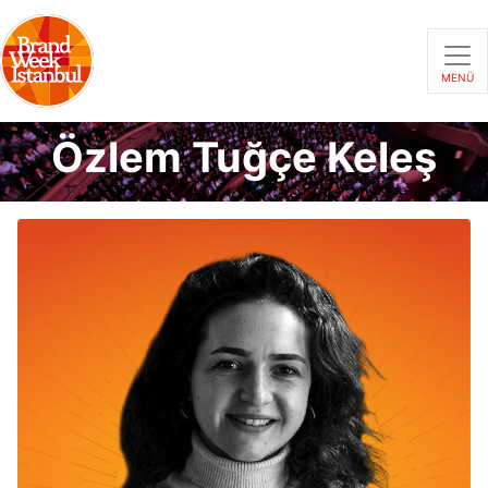
MENÜ
Özlem Tuğçe Keleş