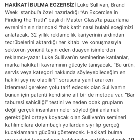
HAKİKATİ BULMA EGZERSİZİ
Luke Sullivan, Brand
Week Istanbul’a özel hazırladığı “An Excercise in
Finding the Truth” başlıklı Master Class’ta pazarlama
evreninin sınırlarındaki “hakikati” nasıl bulabileceğimizi
anlatacak. 32 yıllık reklamcılık kariyerinin ardından
tecrübelerini aktardığı her kitabı ve konuşmasıyla
sektörün yönünü tayin eden duayen isimlerden
reklamcı-yazar Luke Sullivan’ın seminerine katılanlar,
marka hakikati kavramının gücüyle tanışacak. “Bu ürün,
servis veya kategori hakkında söyleyebileceğim en
hakiki şey ne olabilir?” sorusuna yanıt ararken
izlenmesi gereken yolu tarif edecek olan Sullivan’ın
bunun için patenti kendisine ait bir de metodu var. “Bar
taburesi sahiciliği” testini ve neden odak grupların
değil gerçek insanların neler söylediğini anlamak
gerektiğini ortaya koyacak olan Sullivan’ın semineri
katılımcılara dolambaçlı yollardan sıyrılıp gerçeği
kucaklamanın gücünü gösterecek. Hakikati bulma
egzersizini tamamlayan katılımcılar sertifika alacak.
19