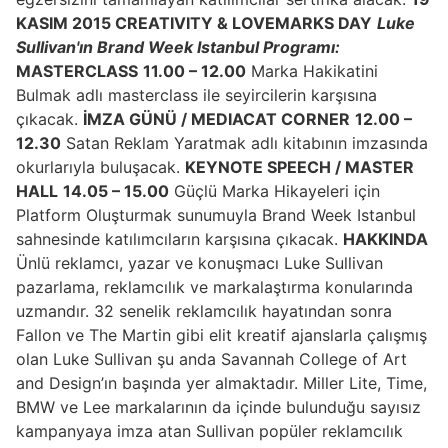
KASIM 2015 CREATIVITY & LOVEMARKS DAY
Luke
Sullivan'ın Brand Week Istanbul Programı:
MASTERCLASS
11.00 – 12.00
Marka Hakikatini
Bulmak adlı masterclass ile seyircilerin karşısına
çıkacak.
İMZA GÜNÜ / MEDIACAT CORNER
12.00 –
12.30
Satan Reklam Yaratmak adlı kitabının imzasında
okurlarıyla buluşacak.
KEYNOTE SPEECH / MASTER
HALL
14.05 – 15.00
Güçlü Marka Hikayeleri için
Platform Oluşturmak sunumuyla Brand Week Istanbul
sahnesinde katılımcıların karşısına çıkacak.
HAKKINDA
Ünlü reklamcı, yazar ve konuşmacı Luke Sullivan
pazarlama, reklamcılık ve markalaştırma konularında
uzmandır. 32 senelik reklamcılık hayatından sonra
Fallon ve The Martin gibi elit kreatif ajanslarla çalışmış
olan Luke Sullivan şu anda Savannah College of Art
and Design’ın başında yer almaktadır. Miller Lite, Time,
BMW ve Lee markalarının da içinde bulunduğu sayısız
kampanyaya imza atan Sullivan popüler reklamcılık