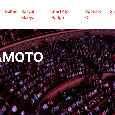
r
Bülten
Sosyal
Start-Up
Sponsor
S.
Medya
Badge
Ol
AMOTO