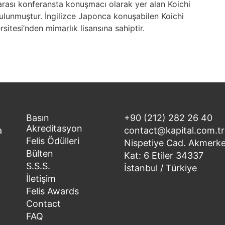
arası konferansta konuşmacı olarak yer alan Koichi
lunmuştur. İngilizce Japonca konuşabilen Koichi
itesi’nden mimarlık lisansına sahiptir.
Basın
+90 (212) 282 26 40
Akreditasyon
a
contact@kapital.com.tr
Felis Ödülleri
Nispetiye Cad. Akmerke
Bülten
Kat: 6 Etiler 34337
S.S.S.
İstanbul / Türkiye
İletişim
Felis Awards
Contact
FAQ