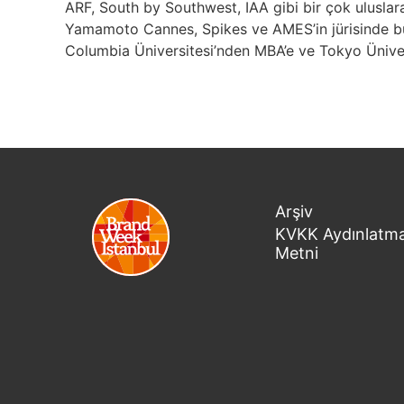
ARF, South by Southwest, IAA gibi bir çok uluslar
Yamamoto Cannes, Spikes ve AMES’in jürisinde bu
Columbia Üniversitesi’nden MBA’e ve Tokyo Ünivers
Arşiv
KVKK Aydınlatm
Metni