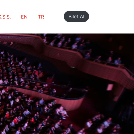
Bilet Al
S.S.S.
EN
TR