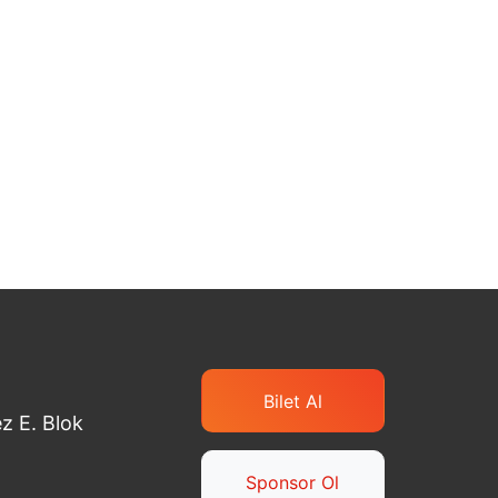
Bilet Al
z E. Blok
Sponsor Ol