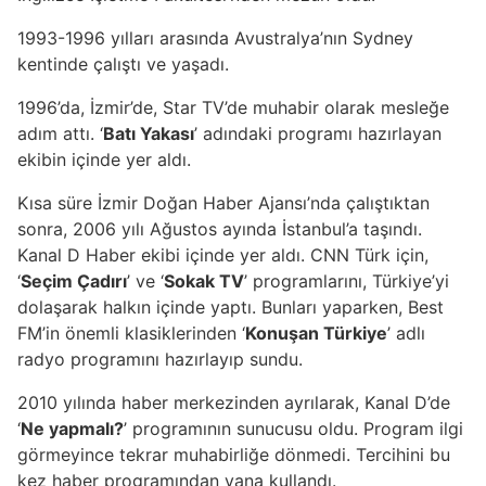
1993-1996 yılları arasında Avustralya’nın Sydney
kentinde çalıştı ve yaşadı.
1996’da, İzmir’de, Star TV’de muhabir olarak mesleğe
adım attı. ‘
Batı Yakası
’ adındaki programı hazırlayan
ekibin içinde yer aldı.
Kısa süre İzmir Doğan Haber Ajansı’nda çalıştıktan
sonra, 2006 yılı Ağustos ayında İstanbul’a taşındı.
Kanal D Haber ekibi içinde yer aldı. CNN Türk için,
‘
Seçim Çadırı
’ ve ‘
Sokak TV
’ programlarını, Türkiye’yi
dolaşarak halkın içinde yaptı. Bunları yaparken, Best
FM’in önemli klasiklerinden ‘
Konuşan Türkiye
’ adlı
radyo programını hazırlayıp sundu.
2010 yılında haber merkezinden ayrılarak, Kanal D’de
‘
Ne yapmalı?
’ programının sunucusu oldu. Program ilgi
görmeyince tekrar muhabirliğe dönmedi. Tercihini bu
kez haber programından yana kullandı.