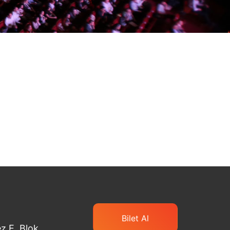
Bilet Al
z E. Blok