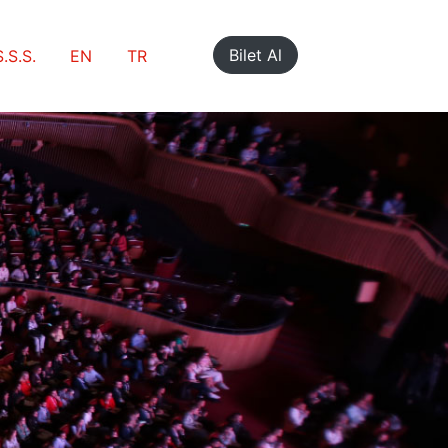
Bilet Al
S.S.S.
EN
TR