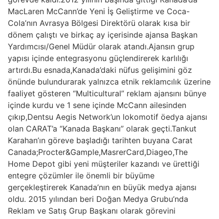
MacLaren McCann’de Yeni İş Geliştirme ve Coca-
Cola’nın Avrasya Bölgesi Direktörü olarak kısa bir
dönem çalıştı ve birkaç ay içerisinde ajansa Başkan
Yardımcısı/Genel Müdür olarak atandı.Ajansın grup
yapısı içinde entegrasyonu güçlendirerek karlılığı
artırdı.Bu esnada,Kanada’daki nüfus gelişimini göz
önünde bulundurarak yalnızca etnik reklamcılık üzerine
faaliyet gösteren “Multicultural” reklam ajansını bünye
içinde kurdu ve 1 sene içinde McCann ailesinden
çıkıp,Dentsu Aegis Network’un lokomotif öedya ajansı
olan CARAT’a “Kanada Başkanı” olarak geçti.Tankut
Karahan’ın göreve başladığı tarihten buyana Carat
Canada;Procter&Gample,MasrerCard,Diageo,The
Home Depot gibi yeni müşteriler kazandı ve ürettiği
entegre çözümler ile önemli bir büyüme
gerçekleştirerek Kanada’nın en büyük medya ajansı
oldu. 2015 yılından beri Doğan Medya Grubu’nda
Reklam ve Satış Grup Başkanı olarak görevini