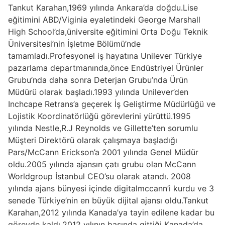
Tankut Karahan,1969 yılında Ankara’da doğdu.Lise
eğitimini ABD/Viginia eyaletindeki George Marshall
High School’da,üniversite eğitimini Orta Doğu Teknik
Üniversitesi’nin İşletme Bölümü’nde
tamamladı.Profesyonel iş hayatına Unilever Türkiye
pazarlama departmanında,önce Endüstriyel Ürünler
Grubu’nda daha sonra Deterjan Grubu’nda Ürün
Müdürü olarak başladı.1993 yılında Unilever’den
Inchcape Retrans’a geçerek İş Geliştirme Müdürlüğü ve
Lojistik Koordinatörlüğü görevlerini yürüttü.1995
yılında Nestle,R.J Reynolds ve Gillette’ten sorumlu
Müşteri Direktörü olarak çalışmaya başladığı
Pars/McCann Erickson’a 2001 yılında Genel Müdür
oldu.2005 yılında ajansın çatı grubu olan McCann
Worldgroup İstanbul CEO’su olarak atandı. 2008
yılında ajans bünyesi içinde digitalmccann’i kurdu ve 3
senede Türkiye’nin en büyük dijital ajansı oldu.Tankut
Karahan,2012 yılında Kanada’ya tayin edilene kadar bu
görevde kaldı.2012 yılının başında gittiği Kanada’da