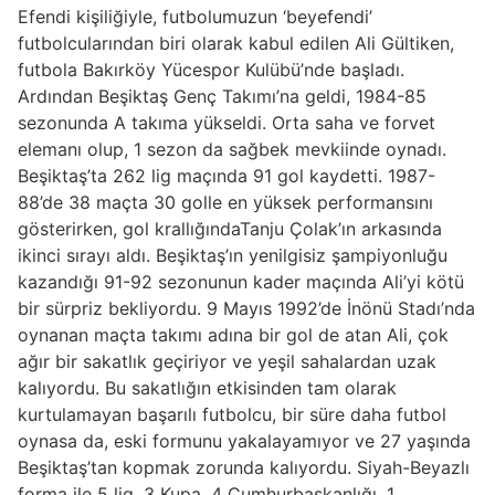
Efendi kişiliğiyle, futbolumuzun ‘beyefendi’
futbolcularından biri olarak kabul edilen Ali Gültiken,
futbola Bakırköy Yücespor Kulübü’nde başladı.
Ardından Beşiktaş Genç Takımı’na geldi, 1984-85
sezonunda A takıma yükseldi. Orta saha ve forvet
elemanı olup, 1 sezon da sağbek mevkiinde oynadı.
Beşiktaş’ta 262 lig maçında 91 gol kaydetti. 1987-
88’de 38 maçta 30 golle en yüksek performansını
gösterirken, gol krallığındaTanju Çolak’ın arkasında
ikinci sırayı aldı. Beşiktaş’ın yenilgisiz şampiyonluğu
kazandığı 91-92 sezonunun kader maçında Ali’yi kötü
bir sürpriz bekliyordu. 9 Mayıs 1992’de İnönü Stadı’nda
oynanan maçta takımı adına bir gol de atan Ali, çok
ağır bir sakatlık geçiriyor ve yeşil sahalardan uzak
kalıyordu. Bu sakatlığın etkisinden tam olarak
kurtulamayan başarılı futbolcu, bir süre daha futbol
oynasa da, eski formunu yakalayamıyor ve 27 yaşında
Beşiktaş’tan kopmak zorunda kalıyordu. Siyah-Beyazlı
forma ile 5 lig, 3 Kupa, 4 Cumhurbaşkanlığı, 1