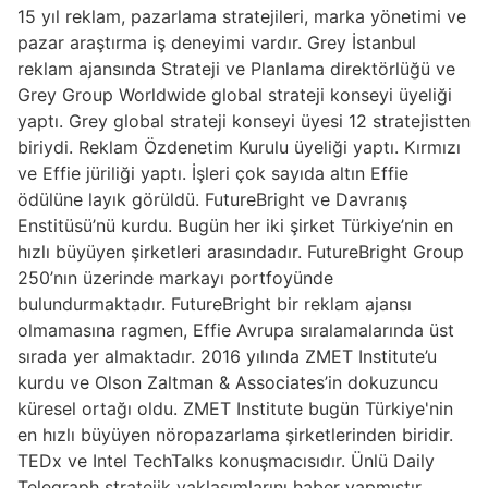
15 yıl reklam, pazarlama stratejileri, marka yönetimi ve
pazar araştırma iş deneyimi vardır. Grey İstanbul
reklam ajansında Strateji ve Planlama direktörlüğü ve
Grey Group Worldwide global strateji konseyi üyeliği
yaptı. Grey global strateji konseyi üyesi 12 stratejistten
biriydi. Reklam Özdenetim Kurulu üyeliği yaptı. Kırmızı
ve Effie jüriliği yaptı. İşleri çok sayıda altın Effie
ödülüne layık görüldü. FutureBright ve Davranış
Enstitüsü’nü kurdu. Bugün her iki şirket Türkiye’nin en
hızlı büyüyen şirketleri arasındadır. FutureBright Group
250’nın üzerinde markayı portfoyünde
bulundurmaktadır. FutureBright bir reklam ajansı
olmamasına ragmen, Effie Avrupa sıralamalarında üst
sırada yer almaktadır. 2016 yılında ZMET Institute’u
kurdu ve Olson Zaltman & Associates’in dokuzuncu
küresel ortağı oldu. ZMET Institute bugün Türkiye'nin
en hızlı büyüyen nöropazarlama şirketlerinden biridir.
TEDx ve Intel TechTalks konuşmacısıdır. Ünlü Daily
Telegraph stratejik yaklaşımlarını haber yapmıştır.