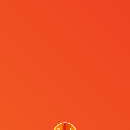
MENÜ
Paul Kemp-Robertson
Brand Week Istanbul’a ilk defa 2024 yılında konuşmacı
olarak katıldım. Oldukça etkilendim! Etkinlik şehrin
kendisini yansıtıyor: coşkulu, renkli ve misafirperver.
Geçmişe saygı duyan ama gözünü geleceğe dikmiş bir
karışım.