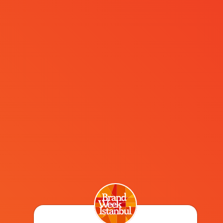
MENÜ
My account
My account
[woocommerce_my_account]
Arşiv
Basın Akreditasyon