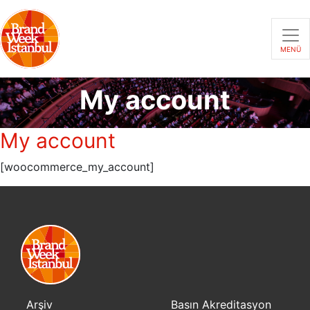
MENÜ
My account
My account
[woocommerce_my_account]
Arşiv
Basın Akreditasyon