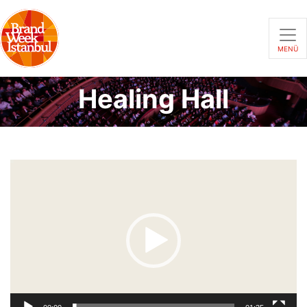
MENÜ
Healing Hall
Video
oynatıcı