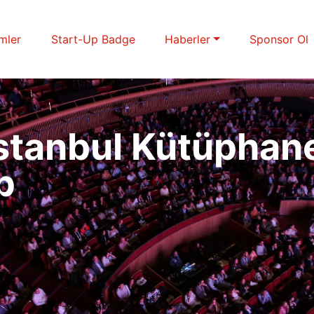
imler
Start-Up Badge
Haberler
Sponsor Ol
stanbul Kütüphane
p