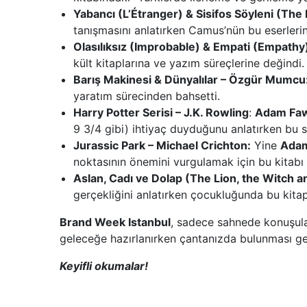
Yabancı (L’Étranger) & Sisifos Söyleni (The
tanışmasını anlatırken Camus’nün bu eserlerind
Olasılıksız (Improbable) & Empati (Empath
kült kitaplarına ve yazım süreçlerine değindi.
Barış Makinesi & Dünyalılar – Özgür Mumcu
yaratım sürecinden bahsetti.
Harry Potter Serisi – J.K. Rowling
:
Adam Fa
9 3/4 gibi) ihtiyaç duyduğunu anlatırken bu s
Jurassic Park – Michael Crichton:
Yine
Ada
noktasının önemini vurgulamak için bu kitabı 
Aslan, Cadı ve Dolap (The Lion, the Witch a
gerçekliğini anlatırken çocukluğunda bu kitap
Brand Week Istanbul
, sadece sahnede konuşulan
geleceğe hazırlanırken çantanızda bulunması ge
Keyifli okumalar!