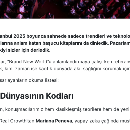
Istanbul 2025 boyunca sahnede sadece trendleri ve teknoloj
tlarına anlam katan başucu kitaplarını da dinledik. Pazarlam
i sizler için derledik.
lar, “Brand New World”ü anlamlandırmaya çalışırken referans 
, kimi zaman ise kaotik dünyada akıl sağlığını korumak için k
sarlayanların okuma listesi:
ş Dünyasının Kodları
n, konuşmacılarımız hem klasikleşmiş teorilere hem de yeni n
 Real Growth’tan
Mariana Peneva
, yapay zeka çağında müşte