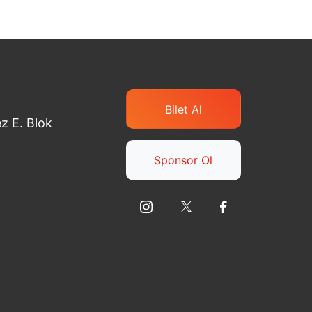
Bilet Al
z E. Blok
Sponsor Ol