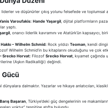
i Dünya Düzeni
liderler ve düşünürler çıkış yolunu felsefede ve toplumsal a
Yanis Varoufakis:
Hande Yaşargil
, dijital platformların paz
lar yaptı.
argil
, onarıcı liderlik kavramını ve Atatürk’ün kapsayıcı, birl
 Hakkı – Wilhelm Schmid:
Rock yıldızı
Teoman
, kendi ding
zof Wilhelm Schmid’in bu kitaplarını okuduğunu ve çok etkil
 – Srecko Horvat:
Filozof
Srecko Horvat
, kıyamet çağında 
ilerine (Aşkın Radikalliği) değindi.
n Gücü
l dünyalara dalmaktır. Yazarlar ve hikaye anlatıcıları, klasi
Barış Başaran
, Türkiye’deki güç dengelerinin ve makamların
saları yoktur” tespitine atıfta bulundu.