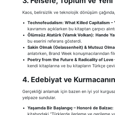
3. Felsefe, Toplum ve Yen
Kaos, belirsizlik ve teknolojik dönüşüm çağında, 
Technofeudalism: What Killed Capitalism – 
kavramını açıklarken bu kitaptan çarpıcı alıntı
Ölümsüz Atatürk (Vamık Volkan):
Hande Yaş
bu eserini referans gösterdi.
Sakin Olmak (Gelassenheit) & Mutsuz Olma
anlatırken, Brand Week konuşmacılarından filo
Poetry from the Future & Radicality of Love
kendi kitaplarına ve bu kitapların Türkçe çevir
4. Edebiyat ve Kurmacanı
Gerçekliği anlamak için bazen en iyi yol kurgusa
yelpaze sundular.
Yaşamda Bir Başlangıç – Honoré de Balzac:
kitabındaki “Türklerde ilerleme ve gerileme ya