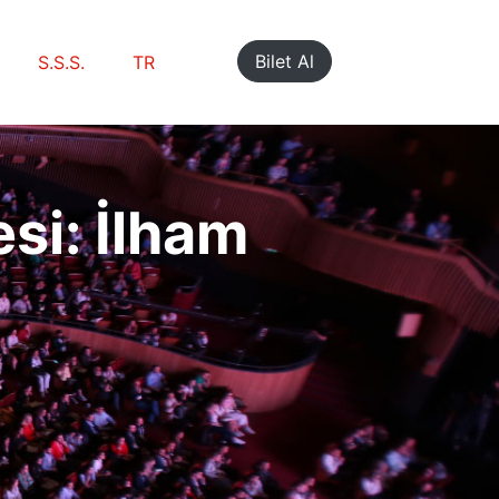
Bilet Al
S.S.S.
TR
si: İlham