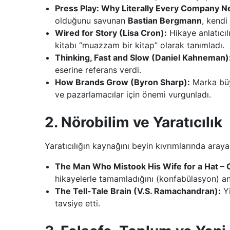
Press Play: Why Literally Every Company N
olduğunu savunan
Bastian Bergmann
, kendi
Wired for Story (Lisa Cron):
Hikaye anlatıcıl
kitabı “muazzam bir kitap” olarak tanımladı.
Thinking, Fast and Slow (Daniel Kahneman)
eserine referans verdi.
How Brands Grow (Byron Sharp):
Marka büy
ve pazarlamacılar için önemi vurgunladı.
2. Nörobilim ve Yaratıcılık
Yaratıcılığın kaynağını beyin kıvrımlarında araya
The Man Who Mistook His Wife for a Hat – O
hikayelerle tamamladığını (konfabülasyon) an
The Tell-Tale Brain (V.S. Ramachandran):
Y
tavsiye etti.