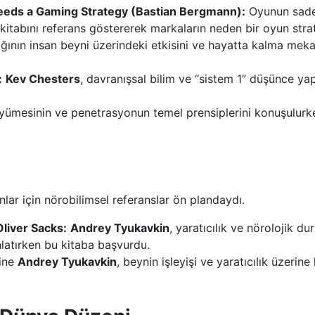
eeds a Gaming Strategy (Bastian Bergmann):
Oyunun sadec
 kitabını referans göstererek markaların neden bir oyun strate
ığının insan beyni üzerindeki etkisini ve hayatta kalma meka
:
Kev Chesters
, davranışsal bilim ve “sistem 1” düşünce yap
ümesinin ve penetrasyonun temel prensiplerini konuşulurken
nlar için nörobilimsel referanslar ön plandaydı.
liver Sacks:
Andrey Tyukavkin
, yaratıcılık ve nörolojik dur
latırken bu kitaba başvurdu.
ine
Andrey Tyukavkin
, beynin işleyişi ve yaratıcılık üzeri