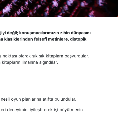
iyi değil; konuşmacılarımızın zihin dünyasını
a klasiklerinden felsefi metinlere, distopik
noktası olarak sık sık kitaplara başvurdular.
itapların limanına sığındılar.
esil oyun planlarına atıfta bulundular.
ri deneyimini iyileştirerek işi büyütmenin