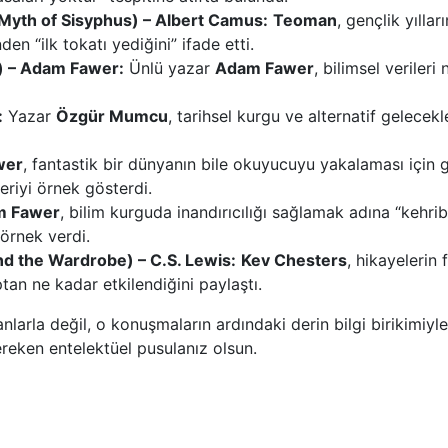
 Myth of Sisyphus) – Albert Camus:
Teoman
, gençlik yıllar
en “ilk tokatı yediğini” ifade etti.
y) – Adam Fawer:
Ünlü yazar
Adam Fawer
, bilimsel veriler
:
Yazar
Özgür Mumcu
, tarihsel kurgu ve alternatif gelece
wer
, fantastik bir dünyanın bile okuyucuyu yakalaması için 
eriyi örnek gösterdi.
m Fawer
, bilim kurguda inandırıcılığı sağlamak adına “kehrib
örnek verdi.
nd the Wardrobe) – C.S. Lewis:
Kev Chesters
, hikayelerin 
tan ne kadar etkilendiğini paylaştı.
larla değil, o konuşmaların ardındaki derin bilgi birikimiyl
reken entelektüel pusulanız olsun.