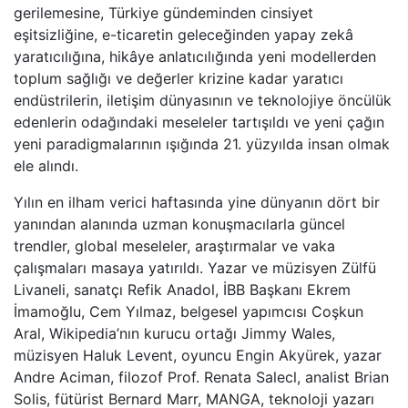
gerilemesine, Türkiye gündeminden cinsiyet
eşitsizliğine, e-ticaretin geleceğinden yapay zekâ
yaratıcılığına, hikâye anlatıcılığında yeni modellerden
toplum sağlığı ve değerler krizine kadar yaratıcı
endüstrilerin, iletişim dünyasının ve teknolojiye öncülük
edenlerin odağındaki meseleler tartışıldı ve yeni çağın
yeni paradigmalarının ışığında 21. yüzyılda insan olmak
ele alındı.
Yılın en ilham verici haftasında yine dünyanın dört bir
yanından alanında uzman konuşmacılarla güncel
trendler, global meseleler, araştırmalar ve vaka
çalışmaları masaya yatırıldı. Yazar ve müzisyen Zülfü
Livaneli, sanatçı Refik Anadol, İBB Başkanı Ekrem
İmamoğlu, Cem Yılmaz, belgesel yapımcısı Coşkun
Aral, Wikipedia’nın kurucu ortağı Jimmy Wales,
müzisyen Haluk Levent, oyuncu Engin Akyürek, yazar
Andre Aciman, filozof Prof. Renata Salecl, analist Brian
Solis, fütürist Bernard Marr, MANGA, teknoloji yazarı