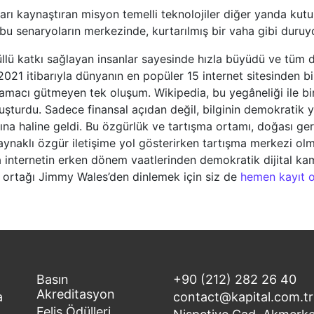
ları kaynaştıran misyon temelli teknolojiler diğer yanda kut
en bu senaryoların merkezinde, kurtarılmış bir vaha gibi duru
llü katkı sağlayan insanlar sayesinde hızla büyüdü ve tüm 
2021 itibarıyla dünyanın en popüler 15 internet sitesinden bir
amacı gütmeyen tek oluşum. Wikipedia, bu yegâneliği ile bi
luşturdu. Sadece finansal açıdan değil, bilginin demokratik ya
ına haline geldi. Bu özgürlük ve tartışma ortamı, doğası ge
ık kaynaklı özgür iletişime yol gösterirken tartışma merkezi
ia internetin erken dönem vaatlerinden demokratik dijital 
cu ortağı Jimmy Wales’den dinlemek için siz de
hemen kayıt o
Basın
+90 (212) 282 26 40
Akreditasyon
a
contact@kapital.com.tr
Felis Ödülleri