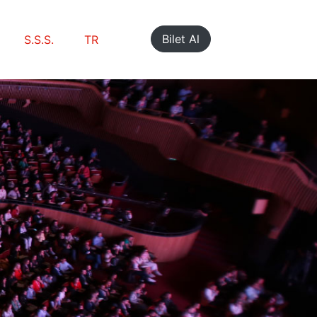
Bilet Al
S.S.S.
TR