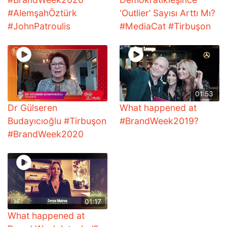
#AlemşahÖztürk
‘Outlier’ Sayısı Arttı Mı?
#JohnPatroulis
#MediaCat #Tirbuşon
01:53
Dr Gülseren
What happened at
Budayıcıoğlu #Tirbuşon
#BrandWeek2019?
#BrandWeek2020
01:17
What happened at