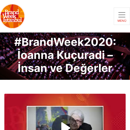
MENÜ
#BrandWeek2020:
İoanna Kuçuradi –
İnsan ve Değerler