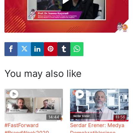
You may also like
14:44
11:56
#FastForward
Serdar Erener: Medya
#BrandWeek2020
Demokratikleşince