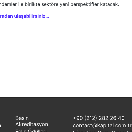
ündemler ile birlikte sektöre yeni perspektifler katacak.
radan ulaşabilirsiniz…
Basın
+90 (212) 282 26 40
Akreditasyon
a
contact@kapital.com.tr
Felis Ödülleri