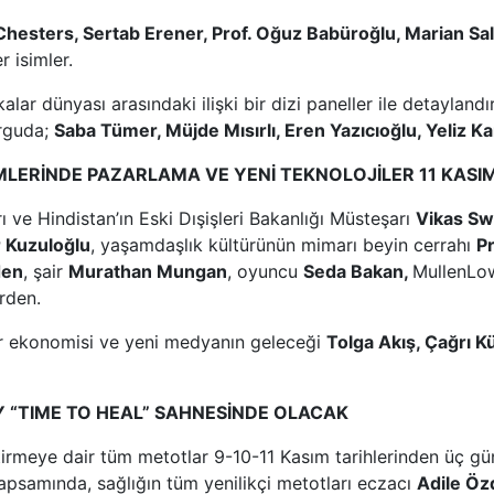
hesters, Sertab Erener, Prof. Oğuz Babüroğlu, Marian Sal
 isimler.
kalar dünyası arasındaki ilişki bir dizi paneller ile detaylan
urguda;
Saba Tümer, Müjde Mısırlı, Eren Yazıcıoğlu, Yeliz K
LERİNDE PAZARLAMA VE YENİ TEKNOLOJİLER 11 KASI
ı ve Hindistan’ın Eski Dışişleri Bakanlığı Müsteşarı
Vikas S
 Kuzuloğlu
, yaşamdaşlık kültürünün mimarı beyin cerrahı
Pr
den
, şair
Murathan Mungan
, oyuncu
Seda Bakan,
MullenLow
rden.
er ekonomisi ve yeni medyanın geleceği
Tolga Akış, Çağrı Kü
Y “TIME TO HEAL” SAHNESİNDE OLACAK
eştirmeye dair tüm metotlar 9-10-11 Kasım tarihlerinden üç g
kapsamında, sağlığın tüm yenilikçi metotları eczacı
Adile Ö