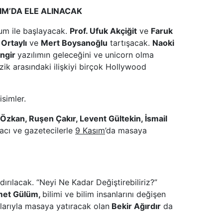
IM’DA ELE ALINACAK
num ile başlayacak.
Prof. Ufuk Akçiğit
ve
Faruk
 Ortaylı
ve
Mert Boysanoğlu
tartışacak.
Naoki
ingir
yazılımın geleceğini ve unicorn olma
üzik arasındaki ilişkiyi birçok Hollywood
isimler.
 Özkan, Ruşen Çakır, Levent Gültekin, İsmail
macı ve gazetecilerle
9 Kasım
’da masaya
ndırılacak. “Neyi Ne Kadar Değiştirebiliriz?”
et Gülüm,
bilimi ve bilim insanlarını değişen
tılarıyla masaya yatıracak olan
Bekir Ağırdır
da