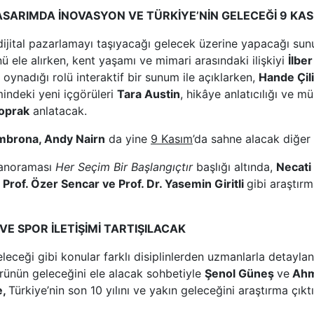
TASARIMDA İNOVASYON VE TÜRKİYE’NİN GELECEĞİ 9 KAS
 dijital pazarlamayı taşıyacağı gelecek üzerine yapacağı su
ü ele alırken, kent yaşamı ve mimari arasındaki ilişkiyi
İlber
n oynadığı rolü interaktif bir sunum ile açıklarken,
Hande Çil
mindeki yeni içgörüleri
Tara Austin
, hikâye anlatıcılığı ve m
Toprak
anlatacak.
mbrona, Andy Nairn
da yine
9 Kasım
’da sahne alacak diğer 
 panoraması
Her Seçim Bir Başlangıçtır
başlığı altında,
Necati
Prof. Özer Sencar ve Prof. Dr. Yasemin Giritli
gibi araştır
 VE SPOR İLETİŞİMİ TARTIŞILACAK
n geleceği gibi konular farklı disiplinlerden uzmanlarla detayla
rünün geleceğini ele alacak sohbetiyle
Şenol Güneş
ve
Ahm
e,
Türkiye’nin son 10 yılını ve yakın geleceğini araştırma çık