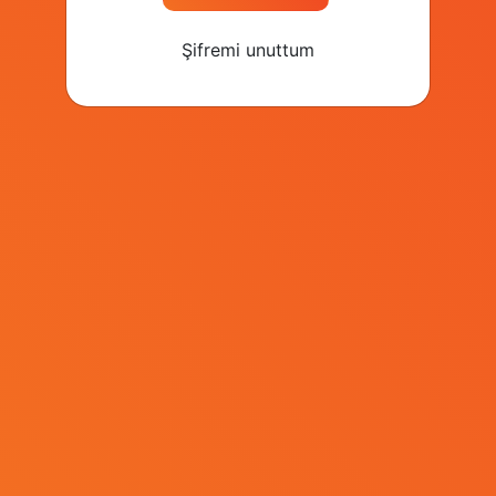
İstanbul / Türkiye
Şifremi unuttum
Bilet Al
Sponsor Ol
© Kapital Medya 2026