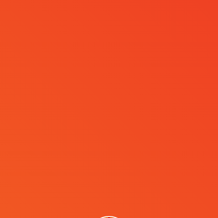
MENÜ
Brand Week Istanbul
2025’e
katılamadıysanız size
güzel bir haberimiz
var!