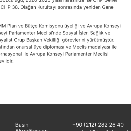
i Sözcülüğü, 2020-2023 yılları arasında ise CHP Genel
an CHP 38. Olağan Kurultayı sonrasında yeniden Genel
TBMM Plan ve Bütçe Komisyonu üyeliği ve Avrupa Konseyi
eyi Parlamenter Meclisi’nde Sosyal İşler, Sağlık ve
yalist Grup Başkan Vekilliği görevlerini yürütmüştür.
afından onursal üye diploması ve Meclis madalyası ile
nternasyonal ile Avrupa Konseyi Parlamenter Meclisi
vlidir.
Basın
+90 (212) 282 26 40
Akreditasyon