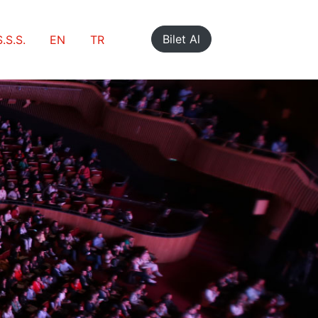
Bilet Al
S.S.S.
EN
TR