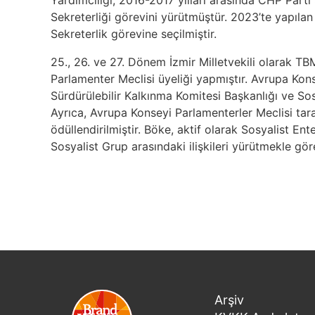
Yardımcılığı, 2016-2017 yılları arasında CHP Part
Sekreterliği görevini yürütmüştür. 2023’te yapıl
Sekreterlik görevine seçilmiştir.
25., 26. ve 27. Dönem İzmir Milletvekili olarak 
Parlamenter Meclisi üyeliği yapmıştır. Avrupa Kons
Sürdürülebilir Kalkınma Komitesi Başkanlığı ve Sos
Ayrıca, Avrupa Konseyi Parlamenterler Meclisi tar
ödüllendirilmiştir. Böke, aktif olarak Sosyalist E
Sosyalist Grup arasındaki ilişkileri yürütmekle göre
Arşiv