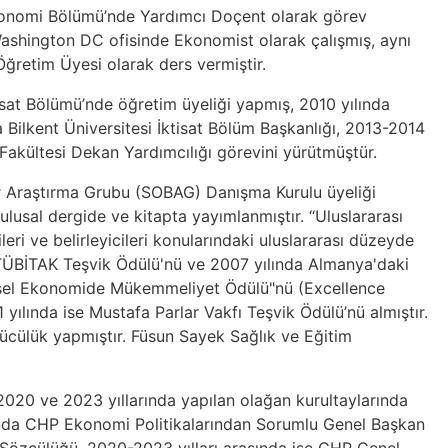
Ekonomi Bölümü’nde Yardımcı Doçent olarak görev
 Washington DC ofisinde Ekonomist olarak çalışmış, aynı
retim Üyesi olarak ders vermiştir.
tisat Bölümü’nde öğretim üyeliği yapmış, 2010 yılında
a Bilkent Üniversitesi İktisat Bölüm Başkanlığı, 2013-2014
er Fakültesi Dekan Yardımcılığı görevini yürütmüştür.
er Araştırma Grubu (SOBAG) Danışma Kurulu üyeliği
 ulusal dergide ve kitapta yayımlanmıştır. “Uluslararası
leri ve belirleyicileri konularındaki uluslararası düzeyde
da TÜBİTAK Teşvik Ödülü'nü ve 2007 yılında Almanya'daki
resel Ekonomide Mükemmeliyet Ödülü"nü (Excellence
ılında ise Mustafa Parlar Vakfı Teşvik Ödülü’nü almıştır.
ücülük yapmıştır. Füsun Sayek Sağlık ve Eğitim
2020 ve 2023 yıllarında yapılan olağan kurultaylarında
rasında CHP Ekonomi Politikalarından Sorumlu Genel Başkan