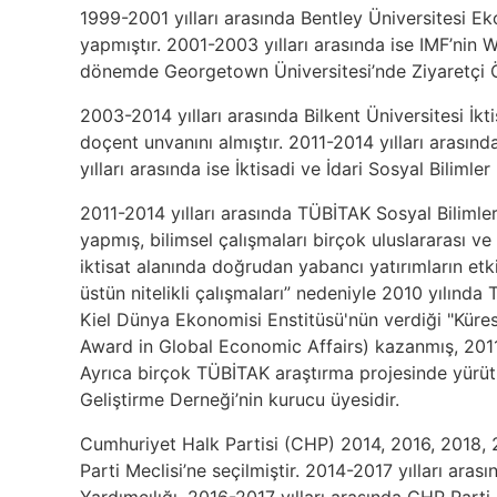
1999-2001 yılları arasında Bentley Üniversitesi 
yapmıştır. 2001-2003 yılları arasında ise IMF’nin
dönemde Georgetown Üniversitesi’nde Ziyaretçi Öğ
2003-2014 yılları arasında Bilkent Üniversitesi İk
doçent unvanını almıştır. 2011-2014 yılları arasınd
yılları arasında ise İktisadi ve İdari Sosyal Biliml
2011-2014 yılları arasında TÜBİTAK Sosyal Biliml
yapmış, bilimsel çalışmaları birçok uluslararası ve
iktisat alanında doğrudan yabancı yatırımların etki
üstün nitelikli çalışmaları” nedeniyle 2010 yılın
Kiel Dünya Ekonomisi Enstitüsü'nün verdiği "Kü
Award in Global Economic Affairs) kazanmış, 2011 y
Ayrıca birçok TÜBİTAK araştırma projesinde yürüt
Geliştirme Derneği’nin kurucu üyesidir.
Cumhuriyet Halk Partisi (CHP) 2014, 2016, 2018, 
Parti Meclisi’ne seçilmiştir. 2014-2017 yılları a