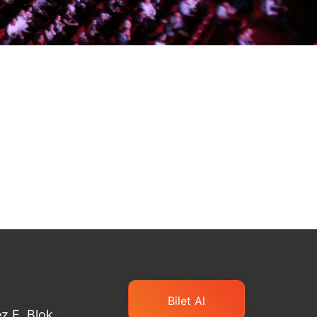
Bilet Al
z E. Blok