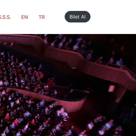
Bilet Al
S.S.S.
EN
TR