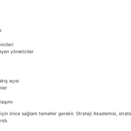
r
ncileri
eyen yöneticiler
kış açısı
mler
laşımı
in önce sağlam temeller gerekir. Strateji Akademisi, strate
ndı.