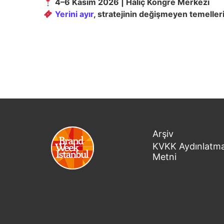
4–6 Kasım 2026 | Haliç Kongre Merkezi
Yerini ayır
, stratejinin değişmeyen temeller
Arşiv
KVKK Aydınlatm
Metni