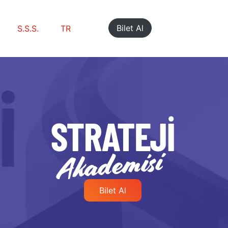
Bilet Al
S.S.S.
TR
Bilet Al