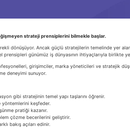
işmeyen strateji prensiplerini bilmekle başlar.
 sürekli dönüşüyor. Ancak güçlü stratejilerin temelinde yer al
l prensipleri günümüz iş dünyasının ihtiyaçlarıyla birlikte ye
fesyonelleri, girişimciler, marka yöneticileri ve stratejik dü
nme deneyimi sunuyor.
n gibi stratejinin temel yapı taşlarını öğrenir.
e yöntemlerini keşfeder.
şünme pratiği kazanır.
em çözme becerilerini geliştirir.
klı bakış açıları edinir.