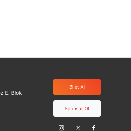
Bilet Al
z E. Blok
Sponsor Ol