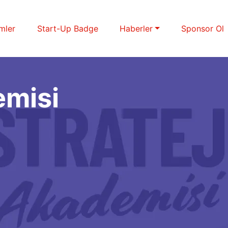
imler
Start-Up Badge
Haberler
Sponsor Ol
emisi