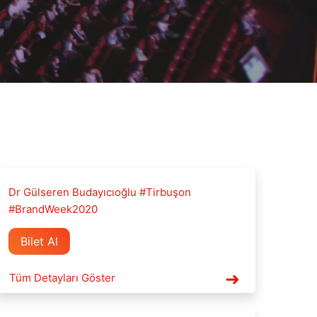
Dr Gülseren Budayıcıoğlu #Tirbuşon
#BrandWeek2020
Bilet Al
Tüm Detayları Göster