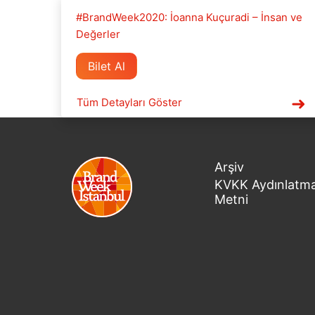
#BrandWeek2020: İoanna Kuçuradi – İnsan ve
Değerler
Bilet Al
Tüm Detayları Göster
Arşiv
KVKK Aydınlatm
Metni