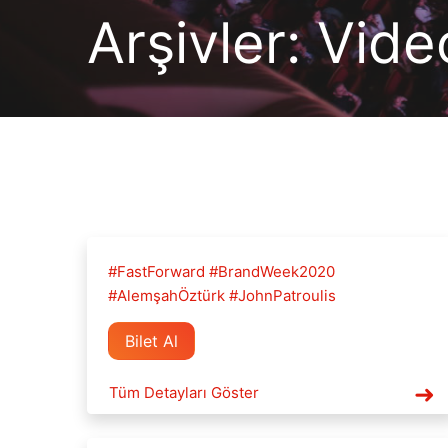
Arşivler:
Vide
#FastForward #BrandWeek2020
#AlemşahÖztürk #JohnPatroulis
Bilet Al
Tüm Detayları Göster