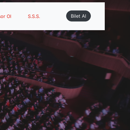
Bilet Al
or Ol
S.S.S.