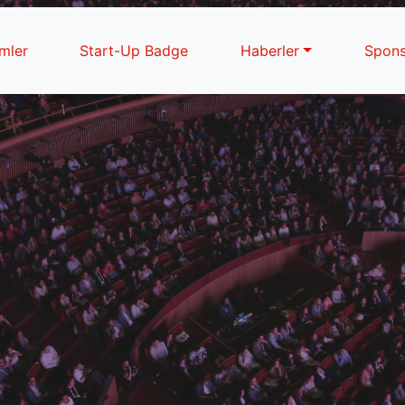
imler
Start-Up Badge
Haberler
Spons