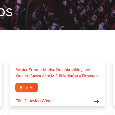
os
Serdar Erener: Medya Demokratikleşince
‘Outlier’ Sayısı Arttı Mı? #MediaCat #Tirbuşon
Bilet Al
Tüm Detayları Göster