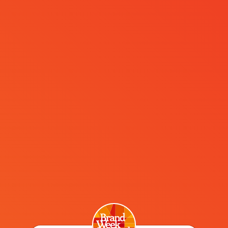
MENÜ
Yeni yıla kendinize bir
hediye vererek girin