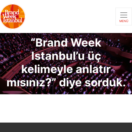
MENÜ
“Brand Week
Istanbul’u üç
kelimeyle anlatır
mısınız?” diye sorduk.