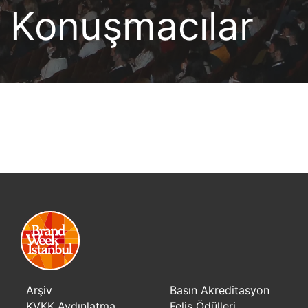
Konuşmacılar
Arşiv
Basın Akreditasyon
KVKK Aydınlatma
Felis Ödülleri