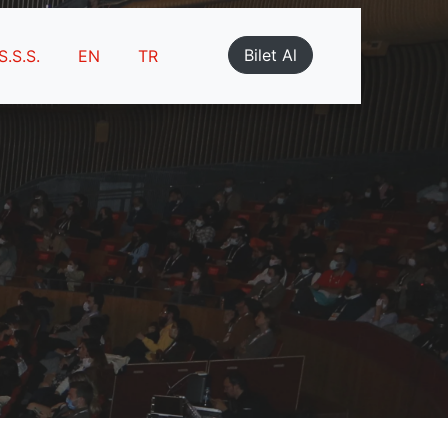
Bilet Al
S.S.S.
EN
TR