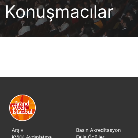
Konuşmacılar
Arşiv
Basın Akreditasyon
KVKK Aydınlatma
Felis Ödülleri