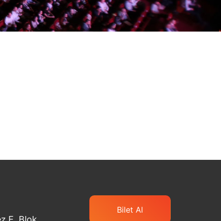
Bilet Al
z E. Blok