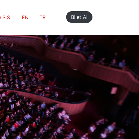
Bilet Al
S.S.S.
EN
TR