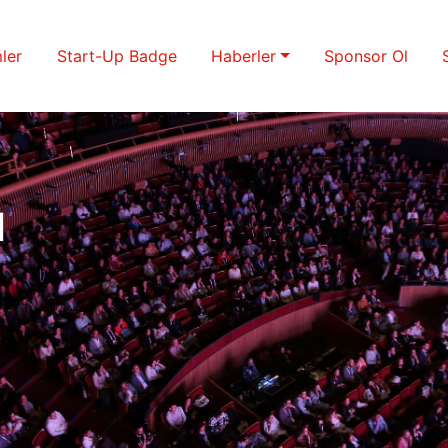
ler
Start-Up Badge
Haberler
Sponsor Ol
u